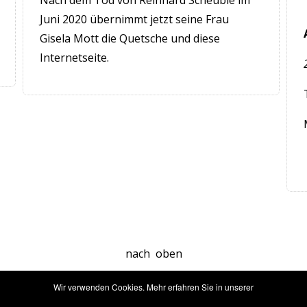
Nach dem Tod von Reinhard Scheuble im
Juni 2020 übernimmt jetzt seine Frau
Gisela Mott die Quetsche und diese
Internetseite.
nach
oben
Wir verwenden Cookies. Mehr erfahren Sie in unserer
Impressum & Kontakt
•
Datenschutz