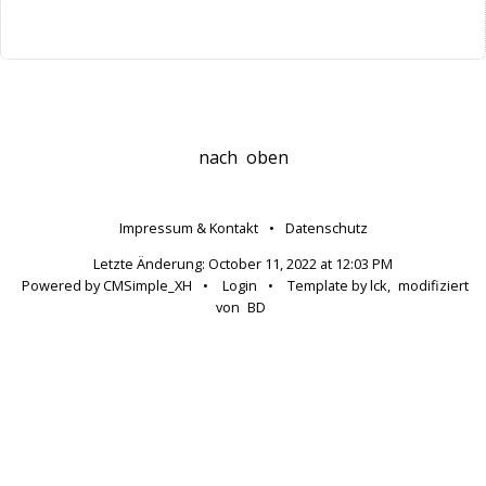
nach
oben
Impressum & Kontakt
•
Datenschutz
Letzte Änderung:
October 11, 2022 at 12:03 PM
Powered by CMSimple_XH
•
Login
•
Template by lck,
modifiziert
von
BD