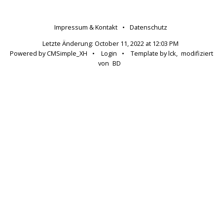
Impressum & Kontakt
•
Datenschutz
Letzte Änderung:
October 11, 2022 at 12:03 PM
Powered by CMSimple_XH
•
Login
•
Template by lck,
modifiziert
von
BD