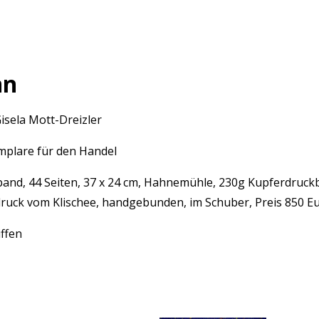
nn
isela Mott-Dreizler
mplare für den Handel
nd, 44 Seiten, 37 x 24 cm, Hahnemühle, 230g Kupferdruckbü
uck vom Klischee, handgebunden, im Schuber, Preis 850 E
iffen